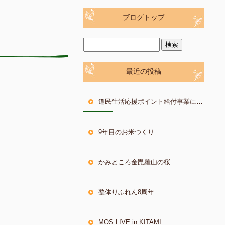
ブログトップ
最近の投稿
道民生活応援ポイント給付事業について
9年目のお米つくり
かみところ金毘羅山の桜
整体りふれん8周年
MOS LIVE in KITAMI