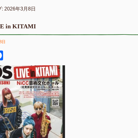
:
2026年3月8日
E in KITAMI
8日
itter
Facebook