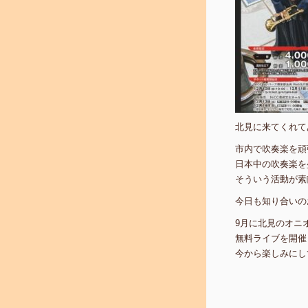
北見に来てくれて
市内で吹奏楽を頑
日本中の吹奏楽を
そういう活動が素
今日も知り合いの
9月に北見のオニ
無料ライブを開催
今から楽しみにして