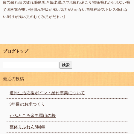
疲労/疲れ/目の疲れ/眼痛/吐き気/老眼/スマホ疲れ/肩こり/腰痛/疲れがとれない/疲
労困憊/体が重い/息切れ/呼吸が浅い/気力がわかない/自律神経/ストレス/眠れな
い/眠りが浅い/足のむくみ/足がだるい】
ブログトップ
最近の投稿
道民生活応援ポイント給付事業について
9年目のお米つくり
かみところ金毘羅山の桜
整体りふれん8周年