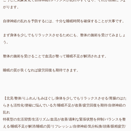
こうした気象変化で自律神経のバランスが乱れやすくなり、それが頭痛につな
がります。
自律神経の乱れを予防するには、十分な睡眠時間を確保することが大事です。
まず身体を少しでもリラックスさせるためにも、整体の施術を受けてみましょ
う。
整体の施術を受けることで血流が整って睡眠不足が解消されます。
睡眠の質が良くなれば疲労回復も期待できます。
【北見/整体/りふれん/もみほぐし/身体を少しでもリラックスさせる/胃腸のはた
らきも活性化/便秘に悩んでいる方/睡眠不足が改善/疲労回復を期待/自律神経の
乱れ
特夜型の生活習慣/生活リズム/血流が改善/過剰な緊張状態を抑制/バランスを整
える/睡眠不足が解消/睡眠の質/リフレッシュ/自律神経/気分転換/頭痛/眼精疲労/