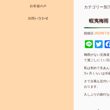
カテゴリー別
蝦夷梅雨
投稿日
2023年7月
Line
Tw
梅雨がない北海道
て過ごしにくい日
私は初めて生あん
3ヶ月くらいは冷
さて台風も近付い
おります。
久しぶりの旅行な