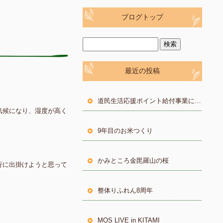
ブログトップ
最近の投稿
道民生活応援ポイント給付事業について
気候になり、湿度が高く
9年目のお米つくり
。
かみところ金毘羅山の桜
行に出掛けようと思って
整体りふれん8周年
MOS LIVE in KITAMI