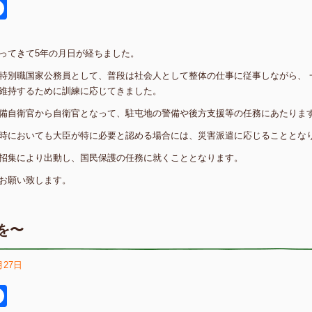
itter
Facebook
ってきて5年の月日が経ちました。
特別職国家公務員として、普段は社会人として整体の仕事に従事しながら、 
維持するために訓練に応じてきました。
備自衛官から自衛官となって、駐屯地の警備や後方支援等の任務にあたりま
時においても大臣が特に必要と認める場合には、災害派遣に応じることとな
招集により出動し、国民保護の任務に就くこととなります。
お願い致します。
を〜
月27日
itter
Facebook