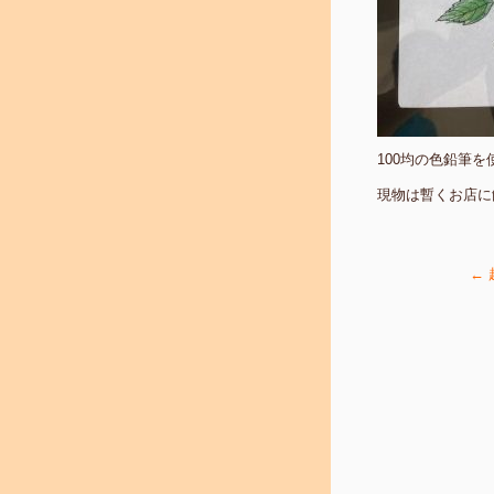
100均の色鉛筆
現物は暫くお店に
←
趣