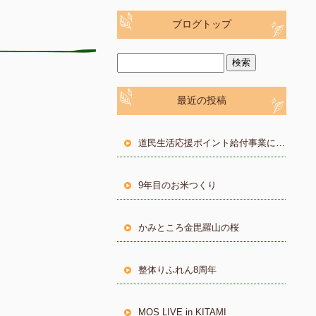
ブログトップ
最近の投稿
道民生活応援ポイント給付事業について
9年目のお米つくり
かみところ金毘羅山の桜
整体りふれん8周年
MOS LIVE in KITAMI