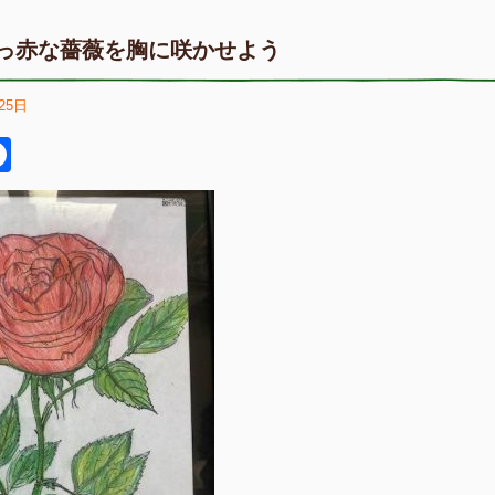
っ赤な薔薇を胸に咲かせよう
25日
itter
Facebook