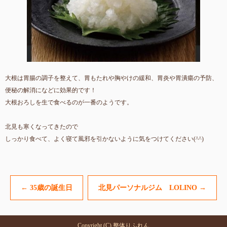
大根は胃腸の調子を整えて、胃もたれや胸やけの緩和、胃炎や胃潰瘍の予防、
便秘の解消になどに効果的です！
大根おろしを生で食べるのが一番のようです。
北見も寒くなってきたので
しっかり食べて、よく寝て風邪を引かないように気をつけてください(^^)
←
35歳の誕生日
北見パーソナルジム LOLINO
→
Copyright (C) 整体りふれん