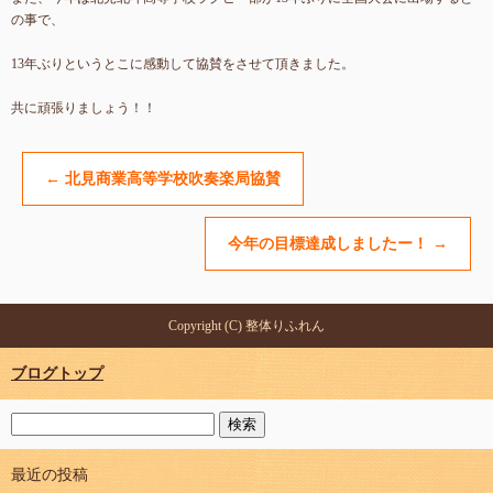
の事で、
13年ぶりというとこに感動して協賛をさせて頂きました。
共に頑張りましょう！！
←
北見商業高等学校吹奏楽局協賛
今年の目標達成しましたー！
→
Copyright (C) 整体りふれん
ブログトップ
最近の投稿